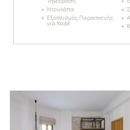
Τηλεόραση
Θ
Ντουλάπα
Εξοπλισμός Παρασκευής
Α
για Καφέ